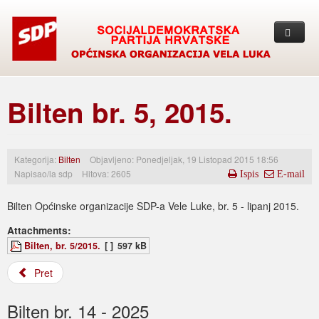
Naslovna
Bilten br. 5, 2015.
Vijesti
Proglasi
Kategorija:
Bilten
Objavljeno: Ponedjeljak, 19 Listopad 2015 18:56
Bilten
Napisao/la
sdp
Hitova: 2605
Ispis
E-mail
Kolumna
Bilten Općinske organizacije SDP-a Vele Luke, br. 5 - lipanj 2015.
O nama
Attachments:
Bilten, br. 5/2015.
[ ]
597 kB
Kontakt
Pret
Bilten br. 14 - 2025