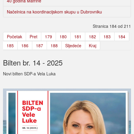
40 godina Mafrine
Načelnica na koordinacijskom skupu u Dubrovniku
Stranica 184 od 211
Početak
Pret
179
180
181
182
183
184
185
186
187
188
Sljedeće
Kraj
Bilten br. 14 - 2025
Novi bilten SDP-a Vela Luka