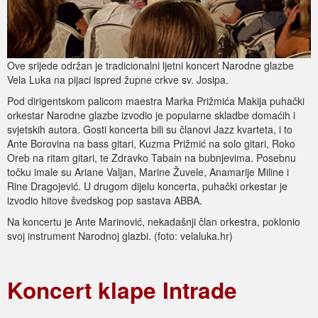
Ove srijede održan je tradicionalni ljetni koncert Narodne glazbe
Vela Luka na pijaci ispred župne crkve sv. Josipa.
Pod dirigentskom palicom maestra Marka Prižmića Makija puhački
orkestar Narodne glazbe izvodio je popularne skladbe domaćih i
svjetskih autora. Gosti koncerta bili su članovi Jazz kvarteta, i to
Ante Borovina na bass gitari, Kuzma Prižmić na solo gitari, Roko
Oreb na ritam gitari, te Zdravko Tabain na bubnjevima. Posebnu
točku imale su Ariane Valjan, Marine Žuvele, Anamarije Miline i
Rine Dragojević. U drugom dijelu koncerta, puhački orkestar je
izvodio hitove švedskog pop sastava ABBA.
Na koncertu je Ante Marinović, nekadašnji član orkestra, poklonio
svoj instrument Narodnoj glazbi. (foto: velaluka.hr)
Koncert klape Intrade