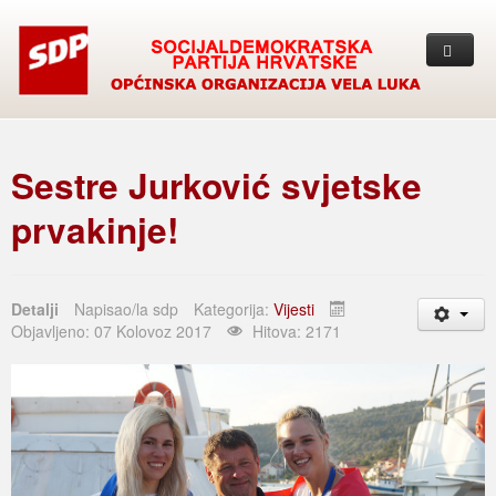
Naslovna
Vijesti
Sestre Jurković svjetske
Proglasi
prvakinje!
Bilten
Kolumna
Detalji
Napisao/la
sdp
Kategorija:
Vijesti
Objavljeno: 07 Kolovoz 2017
Hitova: 2171
O nama
Kontakt