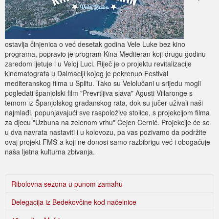
ostavlja činjenica o već desetak godina Vele Luke bez kino
programa, popravio je program Kina Mediteran koji drugu godinu
zaredom ljetuje i u Veloj Luci. Riječ je o projektu revitalizacije
kinematografa u Dalmaciji kojeg je pokrenuo Festival
mediteranskog filma u Splitu. Tako su Velolučani u srijedu mogli
pogledati španjolski film "Prevrtljiva slava" Agusti Villaronge s
temom iz Španjolskog građanskog rata, dok su jučer uživali naši
najmlađi, popunjavajući sve raspoložive stolice, s projekcijom filma
za djecu "Uzbuna na zelenom vrhu" Čejen Černić. Projekcije će se
u dva navrata nastaviti i u kolovozu, pa vas pozivamo da podržite
ovaj projekt FMS-a koji ne donosi samo razbibrigu već i obogaćuje
naša ljetna kulturna zbivanja.
Ribolovna sezona u punom zamahu
Delegacija iz Bedekovčine kod načelnice