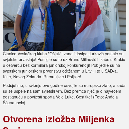
Članice Veslačkog kluba "Ošjak" Ivana i Josipa Jurković postale su
svjetske prvakinje! Postigle su to uz Brunu Milinović i Izabelu Krakić
u četvercu bez kormilara juniorskoj konkurenciji! Pobijedile su na
svjetskom juniorskom prvenstvu održanom u Litvi, i to u SAD-a,
Kine, Novog Zelanda, Rumunjske i Poljske!
Podsjetimo, u svibnju ove godine osvojile su europsko zlato, a sada
su se uspele na sam svjetski vrh. Bez premca riječ je o najvećem
postignuću u povijesti sporta Vele Luke. Čestitke! (Foto: Anđela
Šćepanović)
Otvorena izložba Miljenka