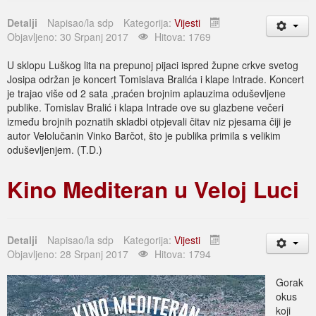
Detalji
Napisao/la
sdp
Kategorija:
Vijesti
Objavljeno: 30 Srpanj 2017
Hitova: 1769
U sklopu Luškog lita na prepunoj pijaci ispred župne crkve svetog
Josipa održan je koncert Tomislava Bralića i klape Intrade. Koncert
je trajao više od 2 sata ,praćen brojnim aplauzima oduševljene
publike. Tomislav Bralić i klapa Intrade ove su glazbene večeri
između brojnih poznatih skladbi otpjevali čitav niz pjesama čiji je
autor Velolučanin Vinko Barčot, što je publika primila s velikim
oduševljenjem. (T.D.)
Kino Mediteran u Veloj Luci
Detalji
Napisao/la
sdp
Kategorija:
Vijesti
Objavljeno: 28 Srpanj 2017
Hitova: 1794
Gorak
okus
koji