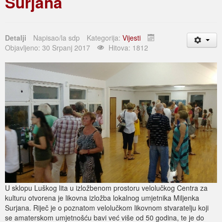
Surjana
Detalji
Napisao/la
sdp
Kategorija:
Vijesti
Objavljeno: 30 Srpanj 2017
Hitova: 1812
U sklopu Luškog lita u izložbenom prostoru velolučkog Centra za
kulturu otvorena je likovna izložba lokalnog umjetnika Miljenka
Surjana. Riječ je o poznatom velolučkom likovnom stvaratelju koji
se amaterskom umjetnošću bavi već više od 50 godina, te je do