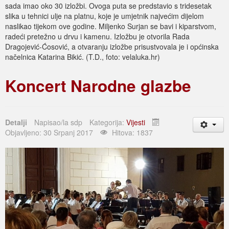
sada imao oko 30 izložbi. Ovoga puta se predstavio s tridesetak
slika u tehnici ulje na platnu, koje je umjetnik najvećim dijelom
naslikao tijekom ove godine. Miljenko Surjan se bavi i kiparstvom,
radeći pretežno u drvu i kamenu. Izložbu je otvorila Rada
Dragojević-Ćosović, a otvaranju izložbe prisustvovala je i općinska
načelnica Katarina Bikić. (T.D., foto: velaluka.hr)
Koncert Narodne glazbe
Detalji
Napisao/la
sdp
Kategorija:
Vijesti
Objavljeno: 30 Srpanj 2017
Hitova: 1837