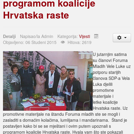
programom koalicije
Hrvatska raste
Detalji
Napisao/la
Admin
Kategorija:
Vijesti
Objavljeno: 06 Studeni 2015
Hitova: 2619
U jutarnjim satima
su članovi Foruma
Mladih Vele Luke uz
potporu starijih
članova SDP-a Vela
Luka djelili
promotivne
materijale i
letke koalicije
Hrvatska raste. Uz
promotivne materijale na štandu Foruma mladih ste se mogli i
zasladiti s domaćim kolačima, lumlijama i mandarinama. Štand je
postavljen kako bi se se mještani i ovim putem upoznali s
programom koalicije Hrvatska raste. Hvala vam što ste pokazali