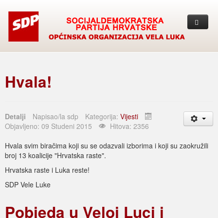
Naslovna
Vijesti
Hvala!
Proglasi
Bilten
Detalji
Napisao/la
sdp
Kategorija:
Vijesti
Objavljeno: 09 Studeni 2015
Hitova: 2356
Kolumna
Hvala svim biračima koji su se odazvali izborima i koji su zaokružili
O nama
broj 13 koalicije "Hrvatska raste".
Hrvatska raste i Luka reste!
Kontakt
SDP Vele Luke
Pobjeda u Veloj Luci i