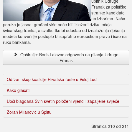
upitnik Udruge
Franak za političke
stranke kandidate
na izborima. Naša
poruka je jasna: građani više neće biti izloženi riziku tečaja
švicarskog franka, a svatko tko bi odustao od iznalaženja rješenja
modela konverzije postupio bi suprotno europskom pravu i išao na
ruku bankama.
Opširnije: Boris Lalovac odgovorio na pitanja Udruge
Franak
Održan skup koalicije Hrvatska raste u Veloj Luci
Kako glasati
Uoči blagdana Svih svetih položeni vijenci i zapaljene svijeće
Zoran Milanović u Splitu
Stranica 210 od 211