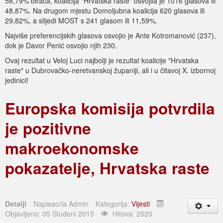
58,79% birača, koalicija "Hrvatska raste" osvojila je 1016 glasova ili
48,87%. Na drugom mjestu Domoljubna koalicija 620 glasova ili
29,82%, a slijedi MOST s 241 glasom ili 11,59%.
Najviše preferencijskih glasova osvojio je Ante Kotromanović (237),
dok je Davor Penić osvojio njih 230.
Ovaj rezultat u Veloj Luci najbolji je rezultat koalicije "Hrvatska
raste" u Dubrovačko-neretvanskoj županiji, ali i u čitavoj X. izbornoj
jedinici!
Europska komisija potvrdila
je pozitivne
makroekonomske
pokazatelje, Hrvatska raste
Detalji
Napisao/la
Admin
Kategorija:
Vijesti
Objavljeno: 05 Studeni 2015
Hitova: 2520