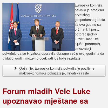
Europska komisija
povisila je procjenu
hrvatskog
gospodarskog rasta
za ovu godinu sa
o,3 na 1,1 posto,
potpredsjednik
Grčić: Rastu svi
ključni parametri,
pokazatelji
potvrđuju da se Hrvatska oporavlja ubrzano već u ovoj godini, a da
u idućoj godini možemo očekivati još bolje rezultate.
Opširnije: Europska komisija potvrdila je pozitivne
makroekonomske pokazatelje, Hrvatska raste
Forum mladih Vele Luke
upoznavao mještane sa