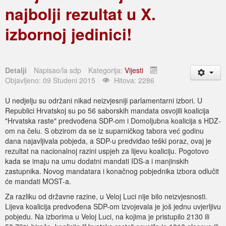
najbolji rezultat u X.
izbornoj jedinici!
Detalji
Napisao/la
sdp
Kategorija:
Vijesti
Objavljeno: 09 Studeni 2015
Hitova: 2286
U nedjelju su održani nikad neizvjesniji parlamentarni izbori. U
Republici Hrvatskoj su po 56 saborskih mandata osvojili koalicija
"Hrvatska raste" predvođena SDP-om i Domoljubna koalicija s HDZ-
om na čelu. S obzirom da se iz suparničkog tabora već godinu
dana najavljivala pobjeda, a SDP-u predviđao teški poraz, ovaj je
rezultat na nacionalnoj razini uspjeh za lijevu koaliciju. Pogotovo
kada se imaju na umu dodatni mandati IDS-a i manjinskih
zastupnika. Novog mandatara i konačnog pobjednika izbora odlučit
će mandati MOST-a.
Za razliku od državne razine, u Veloj Luci nije bilo neizvjesnosti.
Lijeva koalicija predvođena SDP-om izvojevala je još jednu uvjerljivu
pobjedu. Na izborima u Veloj Luci, na kojima je pristupilo 2130 ili