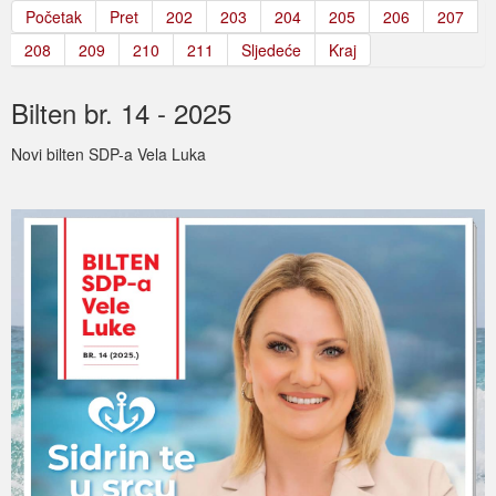
Početak
Pret
202
203
204
205
206
207
208
209
210
211
Sljedeće
Kraj
Bilten br. 14 - 2025
Novi bilten SDP-a Vela Luka